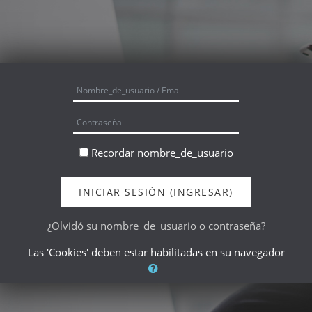
Saltar al contenido principal
Nombre_de_usuario / Email
Contraseña
Recordar nombre_de_usuario
INICIAR SESIÓN (INGRESAR)
¿Olvidó su nombre_de_usuario o contraseña?
Las 'Cookies' deben estar habilitadas en su navegador