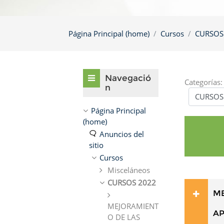
Página Principal (home)
Cursos
CURSOS
Omitir Navegación
Navegació
Categorías:
n
Página Principal
(home)
Anuncios del
sitio
Cursos
Misceláneos
CURSOS 2022
ME
MEJORAMIENT
AP
O DE LAS